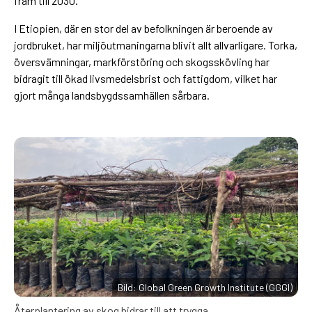
fram till 2030.
I Etiopien, där en stor del av befolkningen är beroende av
jordbruket, har miljöutmaningarna blivit allt allvarligare. Torka,
översvämningar, markförstöring och skogsskövling har
bidragit till ökad livsmedelsbrist och fattigdom, vilket har
gjort många landsbygdssamhällen sårbara.
Bild: Global Green Growth Institute (GGGI)
Återplantering av skog bidrar till att trygga