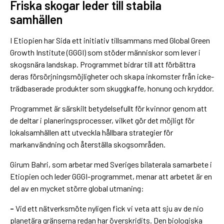
Friska skogar leder till stabila
samhällen
I Etiopien har Sida ett initiativ tillsammans med Global Green
Growth Institute (GGGI) som stöder människor som lever i
skogsnära landskap. Programmet bidrar till att förbättra
deras försörjningsmöjligheter och skapa inkomster från icke-
trädbaserade produkter som skuggkaffe, honung och kryddor.
Programmet är särskilt betydelsefullt för kvinnor genom att
de deltar i planeringsprocesser, vilket gör det möjligt för
lokalsamhällen att utveckla hållbara strategier för
markanvändning och återställa skogsområden.
Girum Bahri, som arbetar med Sveriges bilaterala samarbete i
Etiopien och leder GGGI-programmet, menar att arbetet är en
del av en mycket större global utmaning:
–
Vid ett nätverksmöte nyligen fick vi veta att sju av de nio
planetära gränserna redan har överskridits. Den biologiska