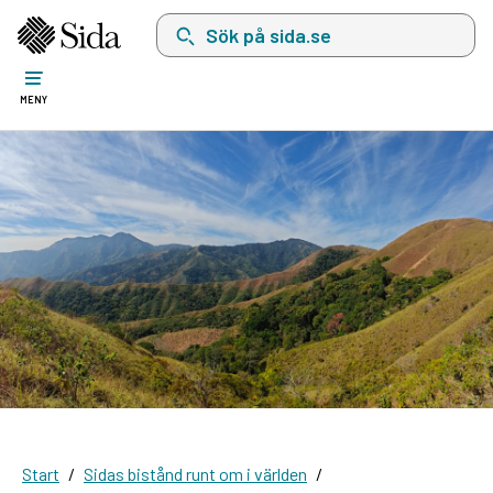
Sök på sida.se, sökförslag kommer att visas i 
MENY
Start
Sidas bistånd runt om i världen