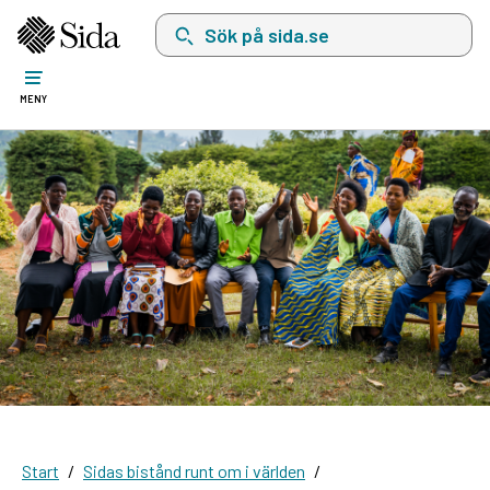
Sök på sida.se, sökförslag kommer att visas i 
MENY
Start
Sidas bistånd runt om i världen