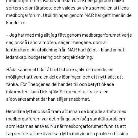
medborgarforum. Båda var redan starkt engagerade i olika
sorters volontärarbete och valdes av sina samhällen att leda
medborgarforum. Utbildningen genom NAR har gett mer än de
kunde tro.
– Jag har med mig allt jag fått genom medborgarforumet varje
dag också i andra möten, säger Theogene, som är
lantbrukare. All utbildning från NAR har hjälpt – bland annat
ledarskap, budgetering och projektledning.
Båda känner att de fått ett större självförtroende, en
möjlighet att vara en del av lösningen och ett nytt sätt att
tänka. För Theogenes del har det till och betytt ökade
inkomster – han fick självförtroendet att starta en
sidoverksamhet där han säljer snabbmat.
Geraldine lyfter också fram att innan de började arbeta med
medborgarforum var det många som såg samhällsproblem
som ledarnas ansvar. Nu när medborgarforumet funnits ett
tag ser folk att de även kan lyfta individuella problem till sina