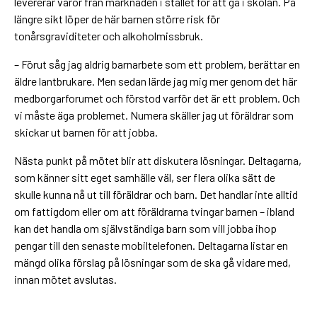
levererar varor från marknaden i stället för att gå i skolan. På
längre sikt löper de här barnen större risk för
tonårsgraviditeter och alkoholmissbruk.
– Förut såg jag aldrig barnarbete som ett problem, berättar en
äldre lantbrukare. Men sedan lärde jag mig mer genom det här
medborgarforumet och förstod varför det är ett problem. Och
vi måste äga problemet. Numera skäller jag ut föräldrar som
skickar ut barnen för att jobba.
Nästa punkt på mötet blir att diskutera lösningar. Deltagarna,
som känner sitt eget samhälle väl, ser flera olika sätt de
skulle kunna nå ut till föräldrar och barn. Det handlar inte alltid
om fattigdom eller om att föräldrarna tvingar barnen – ibland
kan det handla om självständiga barn som vill jobba ihop
pengar till den senaste mobiltelefonen. Deltagarna listar en
mängd olika förslag på lösningar som de ska gå vidare med,
innan mötet avslutas.