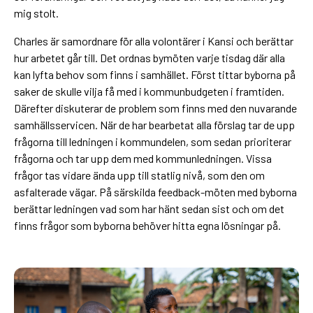
mig stolt.
Charles är samordnare för alla volontärer i Kansi och berättar
hur arbetet går till. Det ordnas bymöten varje tisdag där alla
kan lyfta behov som finns i samhället. Först tittar byborna på
saker de skulle vilja få med i kommunbudgeten i framtiden.
Därefter diskuterar de problem som finns med den nuvarande
samhällsservicen. När de har bearbetat alla förslag tar de upp
frågorna till ledningen i kommundelen, som sedan prioriterar
frågorna och tar upp dem med kommunledningen. Vissa
frågor tas vidare ända upp till statlig nivå, som den om
asfalterade vägar. På särskilda feedback-möten med byborna
berättar ledningen vad som har hänt sedan sist och om det
finns frågor som byborna behöver hitta egna lösningar på.