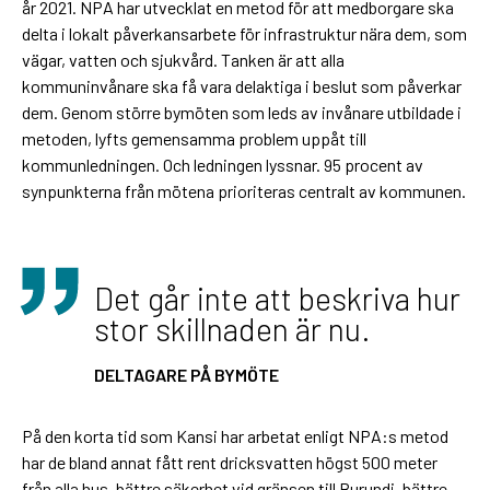
år 2021. NPA har utvecklat en metod för att medborgare ska
delta i lokalt påverkansarbete för infrastruktur nära dem, som
vägar, vatten och sjukvård. Tanken är att alla
kommuninvånare ska få vara delaktiga i beslut som påverkar
dem. Genom större bymöten som leds av invånare utbildade i
metoden, lyfts gemensamma problem uppåt till
kommunledningen. Och ledningen lyssnar. 95 procent av
synpunkterna från mötena prioriteras centralt av kommunen.
Det går inte att beskriva hur
stor skillnaden är nu.
DELTAGARE PÅ BYMÖTE
På den korta tid som Kansi har arbetat enligt NPA:s metod
har de bland annat fått rent dricksvatten högst 500 meter
från alla hus, bättre säkerhet vid gränsen till Burundi, bättre