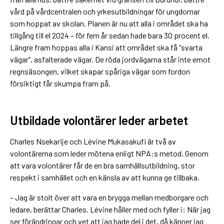
vård på vårdcentralen och yrkesutbildningar för ungdomar
som hoppat av skolan. Planen är nu att alla i området ska ha
tillgång till el 2024 – för fem år sedan hade bara 30 procent el.
Längre fram hoppas alla i Kansi att området ska få ”svarta
vägar”, asfalterade vägar. De röda jordvägarna står inte emot
regnsäsongen, vilket skapar spåriga vägar som fordon
försiktigt får skumpa fram på.
Utbildade volontärer leder arbetet
Charles Nsekarije och Lévine Mukasakufi är två av
volontärerna som leder mötena enligt NPA:s metod. Genom
att vara volontärer får de en bra samhällsutbildning, stor
respekt i samhället och en känsla av att kunna ge tillbaka.
– Jag är stolt över att vara en brygga mellan medborgare och
ledare, berättar Charles. Lévine håller med och fyller i: När jag
ser förändringar och vet att jag hade del i det, då känner jag