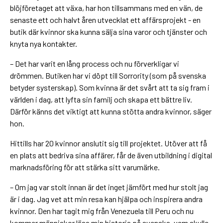
blöjföretaget att växa, har hon tillsammans med en vän, de
senaste ett och halvt åren utvecklat ett affärsprojekt - en
butik där kvinnor ska kunna sälja sina varor och tjänster och
knyta nya kontakter.
– Det har varit en lång process och nu förverkligar vi
drömmen. Butiken har vi döpt till Sorrority (som på svenska
betyder systerskap). Som kvinna är det svårt att ta sig fram i
världen i dag, att lyfta sin familj och skapa ett bättre liv.
Därför känns det viktigt att kunna stötta andra kvinnor, säger
hon.
Hittills har 20 kvinnor anslutit sig till projektet. Utöver att få
en plats att bedriva sina affärer, får de även utbildning i digital
marknadsföring för att stärka sitt varumärke.
– Om jag var stolt innan är det inget jämfört med hur stolt jag
är i dag. Jag vet att min resa kan hjälpa och inspirera andra
kvinnor. Den har tagit mig från Venezuela till Peru och nu
kommer människor läsa min historia på svenska, vem skulle