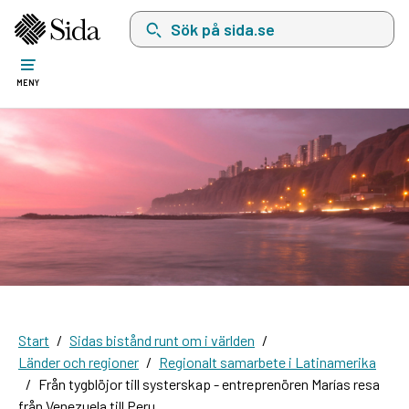
Sök på sida.se, sökförslag kommer att visas i 
MENY
Start
Sidas bistånd runt om i världen
Länder och regioner
Regionalt samarbete i Latinamerika
Från tygblöjor till systerskap - entreprenören Marías resa
från Venezuela till Peru