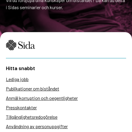
Vill du fördjupa dina kunskaper om biståndet? Då kan du delta
i Sidas seminarier och kurser.
Hitta snabbt
Lediga jobb
Publikationer om biståndet
Anmäl korruption och oegentligheter
Presskontakter
Tillgänglighetsredogörelse
Användning av personuppgifter