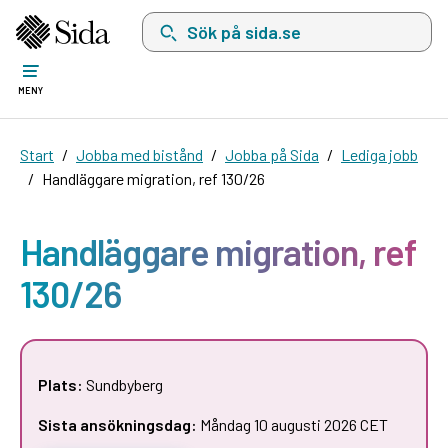
Sök på sida.se, sökförslag kommer att visas i 
MENY
Start
Jobba med bistånd
Jobba på Sida
Lediga jobb
Handläggare migration, ref 130/26
Handläggare migration, ref
130/26
Plats:
Sundbyberg
Sista ansökningsdag:
Måndag 10 augusti 2026 CET