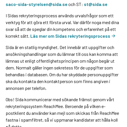
saco-sida-styrelsen@sida.se
och ST:
st@sida.se
I Sidas rekryteringsprocess används urvalsfrågor som ett
verktyg för att göra ett första urval. Var därför noga med dina
svar så att de speglar din kompetens och erfarenhet på ett
korrekt sätt.
Läs mer om Sidas rekryteringsprocess
Sida är en statlig myndighet. Det innebär att uppgifter och
ansökningshandlingar som du lämnar till oss kan komma att
lämnas ut enligt offentlighetsprincipen om någon begär ut
dem. Normalt gäller ingen sekretess för de uppgifter som
behandlas i databasen. Om du har skyddade personuppgifter
ska du kontakta den kontaktperson som finns angiven i
annonsen per telefon.
Obs! Sida kommunicerar med sökande främst genom vårt
rekryteringssystem ReachMee. Beroende på vilken e-
postklient du använder kan mejl som skickas från ReachMee
fastna i spamfiltret, så vi uppmanar kandidater att hålla koll
på detta.