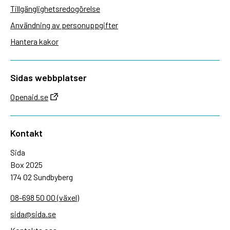
Tillgänglighetsredogörelse
Användning av personuppgifter
Hantera kakor
Sidas webbplatser
Openaid.se
Kontakt
Sida
Box 2025
174 02 Sundbyberg
08-698 50 00 (växel)
sida@sida.se