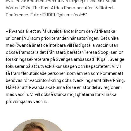
avtalet vid konferens om rättvis tillgång till vaccin i Kigali
hösten 2024, The East Africa Pharmaceutical & Biotech
Conference. Foto: EUDEL "@i am nicole5".
– Rwanda är ett av få utvalda länder inom den Afrikanska
unionen (AU) som prioriterar den här satsningen. Det unika
med Rwanda är att de inte bara vill färdigställa vaccin utan
också framställa det från start
,
berättar Teresa Soop, senior
forskningssekreterare på Sveriges ambassad i Kigali. Sverige
fokuserar på att utveckla kunskapen och kapaciteten. Vi vill
få fram fler utbildade personer inom ämnen som kommer att
behövas för vaccinforskning och utveckling samt tillverkning.
Målet är att Rwanda ska kunna förse en stor del av regionen
med vaccin. Vi vill också stärka möjligheterna för kliniska
prövningar av vaccin.