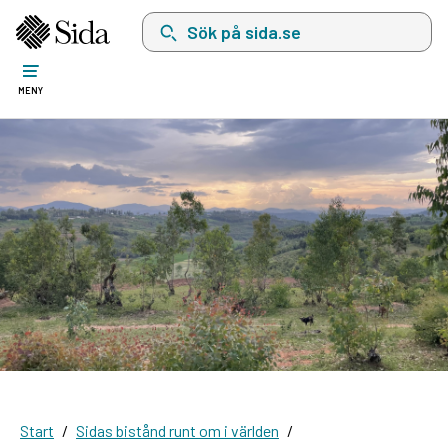
Sök på sida.se, sökförslag kommer att visas i 
MENY
Start
Sidas bistånd runt om i världen