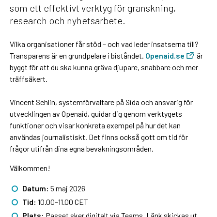
som ett effektivt verktyg för granskning,
research och nyhetsarbete.
Vilka organisationer får stöd – och vad leder insatserna till?
Transparens är en grundpelare i biståndet.
Openaid.se
är
byggt för att du ska kunna gräva djupare, snabbare och mer
träffsäkert.
Vincent Sehlin, systemförvaltare på Sida och ansvarig för
utvecklingen av Openaid, guidar dig genom verktygets
funktioner och visar konkreta exempel på hur det kan
användas journalistiskt. Det finns också gott om tid för
frågor utifrån dina egna bevakningsområden.
Välkommen!
Datum:
5 maj 2026
Tid:
10.00–11.00 CET
Plats:
Passet sker digitalt via Teams. Länk skickas ut