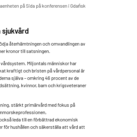
inaenheten på Sida på konferensen i Gdańsk
h sjukvård
 stödja återhämtningen och omvandlingen av
r kronor till satsningen.
as vårdsystem. Miljontals människor har
kat kraftigt och bristen på vårdpersonal är
derna själva – omkring 46 procent av de
edsättning, kvinnor, barn och krigsveteraner
ning, stärkt primärvård med fokus på
arnmorskeprofessionen,
ckså leda till en förbättrad ekonomisk
 för hushållen och säkerställa att vård att