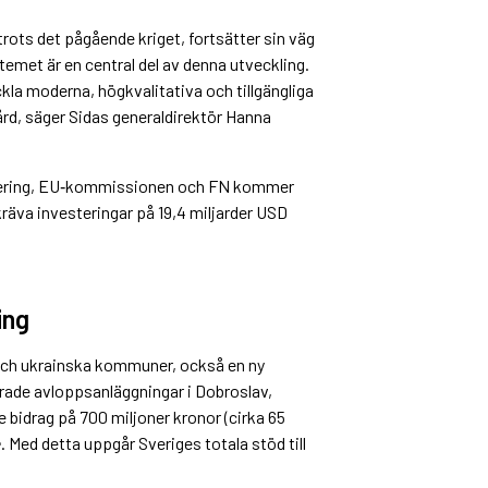
 trots det pågående kriget, fortsätter sin väg
et är en cen­tral del av denna utveckling.
la moderna, högkvalitativa och tillgängliga
ård, säger Sidas generaldirektör Hanna
egering, EU‑kommissionen och FN kommer
äva investeringar på 19,4 miljarder USD
ing
och ukrainska kommuner, också en ny
rade avloppsanläggningar i Dobroslav,
bidrag på 700 miljoner kronor (cirka 65
e
. Med detta uppgår Sveriges totala stöd till