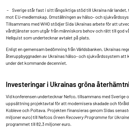
– Sverige står fast i sitt långsiktiga stöd till Ukraina när landet,
mot EU-medlemskap. Omställningen av hälso- och sjukvårdssystem
Tillsammans med WHO stödjer Sida Ukrainas arbete för att utveck
vårdtjänster som utgår från människors behov och rätt till god v
Hellquist som undertecknar avtalet på plats.
Enligt en gemensam bedömning från Världsbanken, Ukrainas r
återuppbyggnaden av Ukrainas hälso- och sjukvårdssystem att kr
under det kommande decenniet.
Investeringar i Ukrainas gröna återhämtn
Vid konferensen undertecknar Nefco, tillsammans med Sverige 
uppsättning projektavtal för att modernisera skadade och föråld
Kobleve och Poltava. Projekten finansieras genom Sidas senaste 
miljoner euro) till Nefcos
Green Recovery Programme for Ukrain
programmet till 82,3 miljoner euro.