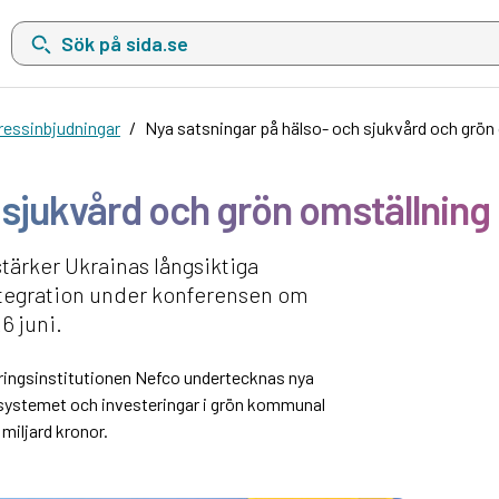
Sök på sida.se, sökförslag kommer att visas i en lista under sökfä
essinbjudningar
Nya satsningar på hälso- och sjukvård och grön 
sjukvård och grön omställning 
tärker Ukrainas långsiktiga
tegration under konferensen om
6 juni.
ringsinstitutionen Nefco undertecknas nya
systemet och investeringar i grön kommunal
miljard kronor.