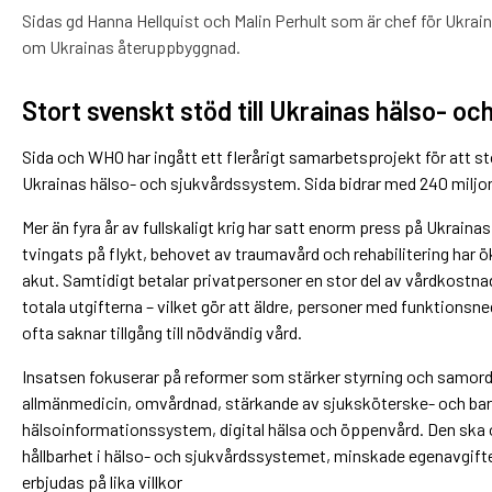
Sidas gd Hanna Hellquist och Malin Perhult som är chef för Ukra
om Ukrainas återuppbyggnad.
Stort svenskt stöd till Ukrainas hälso- oc
Sida och WHO har ingått ett flerårigt samarbetsprojekt för att
Ukrainas hälso- och sjukvårdssystem. Sida bidrar med 240 miljone
Mer än fyra år av fullskaligt krig har satt enorm press på Ukrain
tvingats på flykt, behovet av traumavård och rehabilitering har ö
akut. Samtidigt betalar privatpersoner en stor del av vårdkostna
totala utgifterna – vilket gör att äldre, personer med funktionsn
ofta saknar tillgång till nödvändig vård.
Insatsen fokuserar på reformer som stärker styrning och samord
allmänmedicin, omvårdnad, stärkande av sjuksköterske- och b
hälsoinformationssystem, digital hälsa och öppenvård. Den ska o
hållbarhet i hälso- och sjukvårdssystemet, minskade egenavgifter
erbjudas på lika villkor