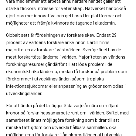
våra medlemmar att arbeta ännu hårdare när det gäller att
stärka flickors intresse för vetenskap. Nätverket har också
gjort oss mer innovativa och gett oss fler plattformar och
möjligheter att främja kvinnors deltagande i akademin.
Globalt sett är fördelningen av forskare skev. Endast 29
procent av världens forskare är kvinnor. Därtill finns
majoriteten av forskare i västvärlden. Sverige är ett av de
mest forskartäta länderna i världen. Majoriteten av världens
forskningsresurser går därför till att lösa problem i de
ekonomiskt rika länderna, medan få forskar på problem som
förekommer i utvecklingsländer, såsom tropiska
infektionssjukdomar eller anpassning av grödor som odlas i
utvecklingsländer.
För att ändra på detta lägger Sida varje år nära en miljard
kronor på forskningssamarbete runt om i världen. Syftet med
samarbetet är att möjliggöra forskning som bidrar till att
minska fattigdom och utveckla hållbara samhällen, öka
möjligheterna för forskare i låginkomstländer att utveckla