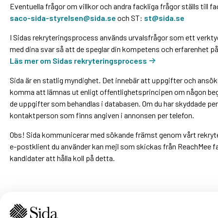
Eventuella frågor om villkor och andra fackliga frågor ställs till f
saco-sida-styrelsen@sida.se
och ST:
st@sida.se
I Sidas rekryteringsprocess används urvalsfrågor som ett verktyg 
med dina svar så att de speglar din kompetens och erfarenhet på 
Läs mer om Sidas rekryteringsprocess
Sida är en statlig myndighet. Det innebär att uppgifter och ansö
komma att lämnas ut enligt offentlighetsprincipen om någon begä
de uppgifter som behandlas i databasen. Om du har skyddade pe
kontaktperson som finns angiven i annonsen per telefon.
Obs! Sida kommunicerar med sökande främst genom vårt rekryt
e-postklient du använder kan mejl som skickas från ReachMee fa
kandidater att hålla koll på detta.