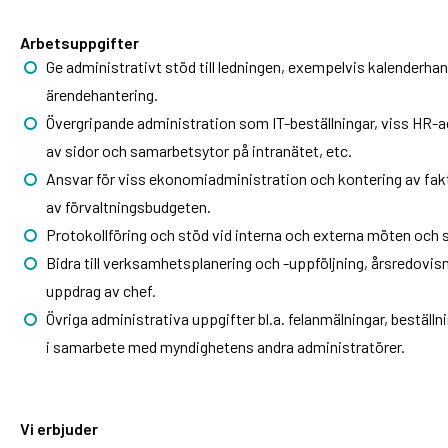
Arbetsuppgifter
Ge administrativt stöd till ledningen, exempelvis kalenderha
ärendehantering.
Övergripande administration som IT-beställningar, viss HR-ad
av sidor och samarbetsytor på intranätet, etc.
Ansvar för viss ekonomiadministration och kontering av faktur
av förvaltningsbudgeten.
Protokollföring och stöd vid interna och externa möten och stö
Bidra till verksamhetsplanering och -uppföljning, årsredovi
uppdrag av chef.
Övriga administrativa uppgifter bl.a. felanmälningar, beställ
i samarbete med myndighetens andra administratörer.
Vi erbjuder