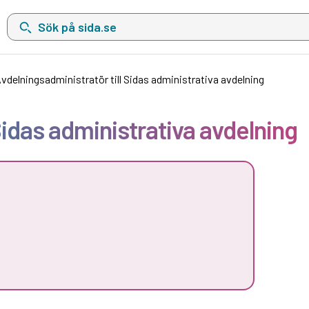
Sök på sida.se, sökförslag kommer att visas i en lista under sökfä
vdelningsadministratör till Sidas administrativa avdelning
Sidas administrativa avdelning