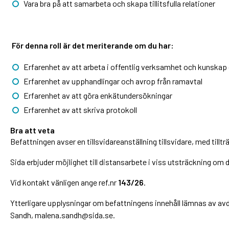
Vara bra på att samarbeta och skapa tillitsfulla relationer
För denna roll är det meriterande om du har:
Erfarenhet av att arbeta i offentlig verksamhet och kunskap
Erfarenhet av upphandlingar och avrop från ramavtal
Erfarenhet av att göra enkätundersökningar
Erfarenhet av att skriva protokoll
Bra att veta
Befattningen avser en tillsvidareanställning tillsvidare, med tillt
Sida erbjuder möjlighet till distansarbete i viss utsträckning om
Vid kontakt vänligen ange ref.nr
143/26
.
Ytterligare upplysningar om befattningens innehåll lämnas av av
Sandh, malena.sandh@sida.se.