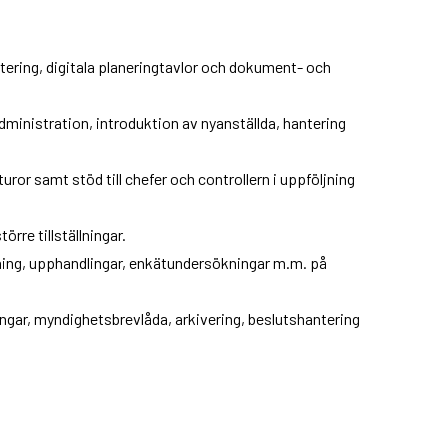
ntering, digitala planeringtavlor och dokument- och
ministration, introduktion av nyanställda, hantering
or samt stöd till chefer och controllern i uppföljning
rre tillställningar.
sning, upphandlingar, enkätundersökningar m.m. på
ningar, myndighetsbrevlåda, arkivering, beslutshantering