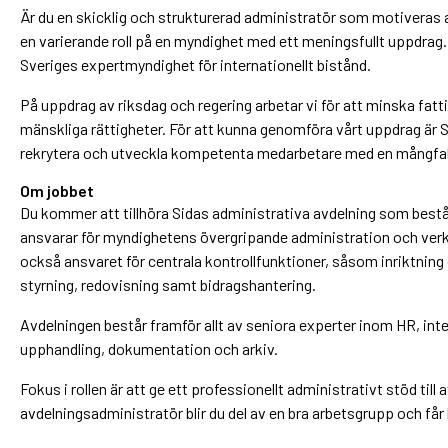
Är du en skicklig och strukturerad administratör som motiveras av
en varierande roll på en myndighet med ett meningsfullt uppdrag. 
Sveriges expertmyndighet för internationellt bistånd.
På uppdrag av riksdag och regering arbetar vi för att minska fa
mänskliga rättigheter. För att kunna genomföra vårt uppdrag är S
rekrytera och utveckla kompetenta medarbetare med en mångfald
Om jobbet
Du kommer att tillhöra Sidas administrativa avdelning som best
ansvarar för myndighetens övergripande administration och ver
också ansvaret för centrala kontrollfunktioner, såsom inriktning
styrning, redovisning samt bidragshantering.
Avdelningen består framför allt av seniora experter inom HR, inter
upphandling, dokumentation och arkiv.
Fokus i rollen är att ge ett professionellt administrativt stöd til
avdelningsadministratör blir du del av en bra arbetsgrupp och får