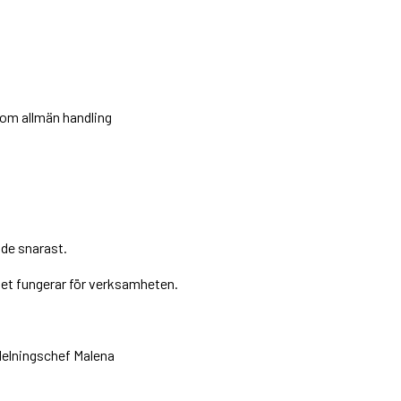
 om allmän handling
räde snarast.
 det fungerar för verksamheten.
delningschef Malena