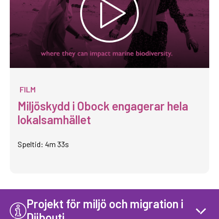
FILM
Miljöskydd i Obock engagerar hela
lokalsamhället
Speltid: 4m 33s
Projekt för miljö och migration i
Djibouti