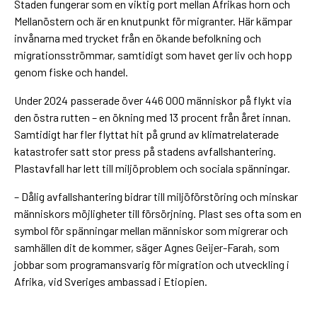
Staden fungerar som en viktig port mellan Afrikas horn och
Mellanöstern och är en knutpunkt för migranter. Här kämpar
invånarna med trycket från en ökande befolkning och
migrationsströmmar, samtidigt som havet ger liv och hopp
genom fiske och handel.
Under 2024 passerade över 446 000 människor på flykt via
den östra rutten – en ökning med 13 procent från året innan.
Samtidigt har fler flyttat hit på grund av klimatrelaterade
katastrofer satt stor press på stadens avfallshantering.
Plastavfall har lett till miljöproblem och sociala spänningar.
– Dålig avfallshantering bidrar till miljöförstöring och minskar
människors möjligheter till försörjning. Plast ses ofta som en
symbol för spänningar mellan människor som migrerar och
samhällen dit de kommer, säger Agnes Geijer-Farah, som
jobbar som programansvarig för migration och utveckling i
Afrika, vid Sveriges ambassad i Etiopien.