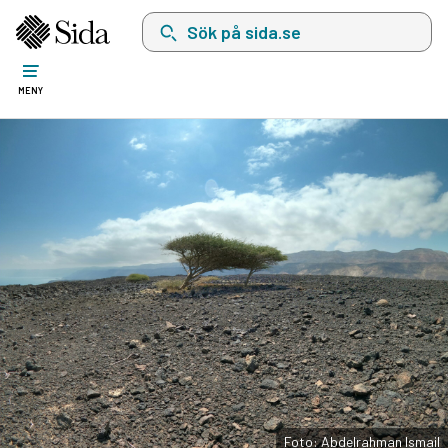
Sök på sida.se, sökförslag kommer att visas i 
MENY
Foto: Abdelrahman Ismail