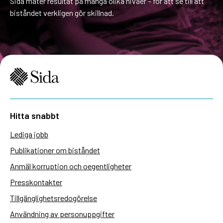
Sida mäter resultat på många olika nivåer – för att se till att
biståndet verkligen gör skillnad.
Hitta snabbt
Lediga jobb
Publikationer om biståndet
Anmäl korruption och oegentligheter
Presskontakter
Tillgänglighetsredogörelse
Användning av personuppgifter