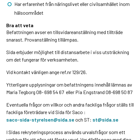
Har erfarenhet från näringslivet eller civilsamhället inom
hälsoområdet
Bra att veta
Befattningen avser en tillsvidareanställning med tillträde
snarast. Provanställning tillämpas.
Sida erbjuder möjlighet till distansarbete i viss utsträckning
om det fungerar för verksamheten.
Vid kontakt vänligen ange ref.nr 129/26.
Ytterligare upplysningar om befattningens innehåll lämnas av
Maria Tegborg 08- 698 54 67 eller Pia Engstrand
08-698 50 87
Eventuella frågor om villkor och andra fackliga frågor ställs till
f
ackliga företrädare vid Sida för Saco :
saco-sida-styrelsen@sida.se
och ST
:
st@sida.se
I Sidas rekryteringsprocess används urvalsfrågor som ett
verktyg för att göra ett första urval. Var därför noga med dina