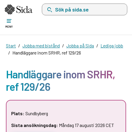
Sök på sida.se, sökförslag kommer att visas i 
MENY
Start
Jobba med bistånd
Jobba på Sida
Lediga jobb
Handläggare inom SRHR, ref 129/26
Handläggare inom SRHR,
ref 129/26
Plats:
Sundbyberg
Sista ansökningsdag:
Måndag 17 augusti 2026 CET